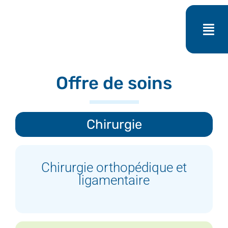
Passer
au
contenu
Offre de soins
Chirurgie
Chirurgie orthopédique et
ligamentaire