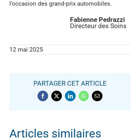
l’occasion des grand-prix automobiles.
Fabienne Pedrazzi
Directeur des Soins
12 mai 2025
PARTAGER CET ARTICLE
RÉUNION DU CERCLE DES
Facebook
X
LinkedIn
WhatsApp
Email
CHIRURGIENS DE LA MAIN DU
SUD-EST
Articles similaires