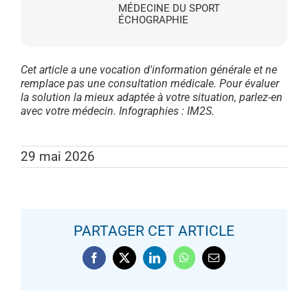
MÉDECINE DU SPORT
ÉCHOGRAPHIE
Cet article a une vocation d'information générale et ne
remplace pas une consultation médicale. Pour évaluer
la solution la mieux adaptée à votre situation, parlez-en
avec votre médecin. Infographies : IM2S.
29 mai 2026
PARTAGER CET ARTICLE
LES INJECTIONS DANS
Facebook
X
LinkedIn
WhatsApp
Email
L’ARTHROSE DU GENOU