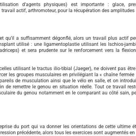
tilisation d’agents physiques) est importante : glace, pr
travail actif, arthromoteur, pour la récupération des amplitudes a
t qu’il a suffisamment dégonflé, alors un travail plus actif peu
nsplant utilisé : une ligamentoplastie utilisant les Ischios-ja
adriceps) et sera prudente sur le renforcement vers la flexio
lles utilisant le tractus ilio-tibial (Jaeger), ne doivent pas êtr
orcer les groupes musculaires en privilégiant la « chaîne fermée
eils de musculation ainsi que le vélo en salle, et on introduit 
fin de remettre le genou en situation réelle. Tout ce travail re
sculaire du genou notamment en le comparant au côté sain, per
eprise du port qui va donner les orientations de cette ultime 
ession précédente, alors tous les exercices sont augmentés en q