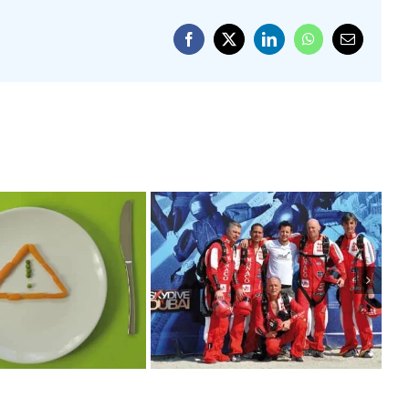
Facebook
X
LinkedIn
WhatsApp
Email
RÉGIMES
LE MONACO
IGRISSANTS
PARACHUTE TEAM
CADRÉS : DES
DANS LE CIEL DE
QUES POUR
DUBAI
TRE SANTÉ