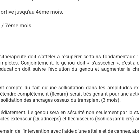
sportive jusqu’au 4ème mois,
6 / 7ème mois.
sithérapeute doit s’atteler à récupérer certains fondamentaux 
plètes. Conjointement, le genou doit « s’assécher », c’est-à-di
rééducation doit suivre l’évolution du genou et augmenter la
nt compte du fait qu’une sollicitation dans les amplitudes e
’étendre complètement (flexum) serait très gênant pour une activ
onsolidation des ancrages osseux du transplant (3 mois).
diatement. Le genou sera en sécurité non seulement par la stab
les extenseur (Quadriceps) et fléchisseurs (Ischios-jambiers) au
demain de l’intervention avec l’aide d’une attelle et de cannes,