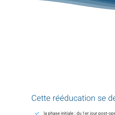
Cette rééducation se d
la phase initiale : du 1er jour post-