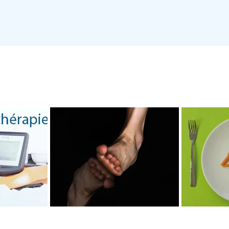
RAPIE,
AMA
 EN
LA KINÉPODIE
MAL EN
OVANTE
RIS
LEUR
VO