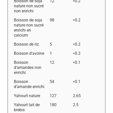
Boisson de soja
12
<0.2
nature non sucré
non enrichi
Boisson de soja
98
<0.2
nature non sucré
enrichi en
calcium
Boisson de riz
5
<0.2
Boisson d’avoine
1
<0.2
Boisson
12
<0.1
d’amandes non
enrichi
Boisson
54
<0.1
d’amande enrichi
Yahourt nature
127
2.65
Yahourt lait de
180
2.5
brebis