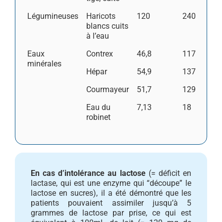
Légumineuses
Haricots
120
240
blancs cuits
à l’eau
Eaux
Contrex
46,8
117
minérales
Hépar
54,9
137
Courmayeur
51,7
129
Eau du
7,13
18
robinet
En cas d’intolérance au lactose
(= déficit en
lactase, qui est une enzyme qui “découpe” le
lactose en sucres), il a été démontré que les
patients pouvaient assimiler jusqu’à 5
grammes de lactose par prise, ce qui est