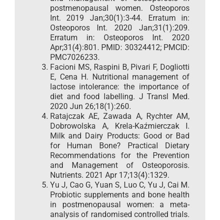
postmenopausal women. Osteoporos
Int. 2019 Jan;30(1):3-44. Erratum in:
Osteoporos Int. 2020 Jan;31(1):209.
Erratum in: Osteoporos Int. 2020
Apr;31(4):801. PMID: 30324412; PMCID:
PMC7026233.
Facioni MS, Raspini B, Pivari F, Dogliotti
E, Cena H. Nutritional management of
lactose intolerance: the importance of
diet and food labelling. J Transl Med.
2020 Jun 26;18(1):260.
Ratajczak AE, Zawada A, Rychter AM,
Dobrowolska A, Krela-Kaźmierczak I.
Milk and Dairy Products: Good or Bad
for Human Bone? Practical Dietary
Recommendations for the Prevention
and Management of Osteoporosis.
Nutrients. 2021 Apr 17;13(4):1329.
Yu J, Cao G, Yuan S, Luo C, Yu J, Cai M.
Probiotic supplements and bone health
in postmenopausal women: a meta-
analysis of randomised controlled trials.