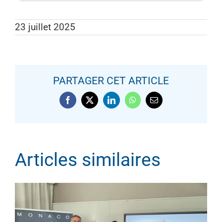
23 juillet 2025
PARTAGER CET ARTICLE
RÉUNION DU CERCLE DES
Facebook
X
LinkedIn
WhatsApp
Email
CHIRURGIENS DE LA MAIN DU
SUD-EST
Articles similaires