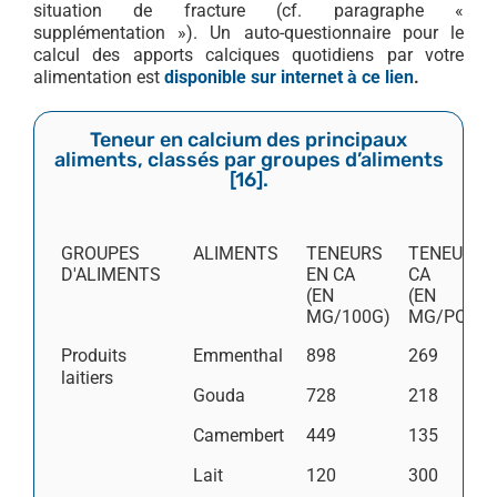
situation de fracture (cf. paragraphe «
supplémentation »). Un auto-questionnaire pour le
calcul des apports calciques quotidiens par votre
alimentation est
disponible sur internet à ce lien
.
Teneur en calcium des principaux
aliments, classés par groupes d’aliments
[
16
].
GROUPES
ALIMENTS
TENEURS
TENEURS 
D'ALIMENTS
EN CA
CA
(EN
(EN
MG/100G)
MG/PORTI
Produits
Emmenthal
898
269
laitiers
Gouda
728
218
Camembert
449
135
Lait
120
300