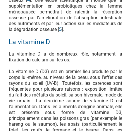
osseux [
4
]. Une étude scientifique a montré que la
supplémentation en probiotiques chez la femme
ménopausée permettrait de ralentir la résorption
osseuse par l’amélioration de l’absorption intestinale
des nutriments et par leur action sur les médiateurs de
la dégradation osseuse [
5
].
La vitamine D
La vitamine D a de nombreux rôle, notamment la
fixation du calcium sur les os.
La vitamine D (D3) est en premier lieu produite par le
corps lui-même, au niveau de la peau, sous l’effet des
rayons du soleil (UV-B). Toutefois, les carences sont
fréquentes pour plusieurs raisons : exposition limitée
du fait des méfaits du soleil, saison hivernale, mode de
vie urbain… La deuxième source de vitamine D est
l’alimentation. Dans les aliments d’origine animale, elle
est présente sous forme de vitamine D3,
principalement dans les poissons gras (par exemple le
hareng ou le saumon), les abats (particulièrement le
foie), les œufs, le fromage et le beurre. Dans les