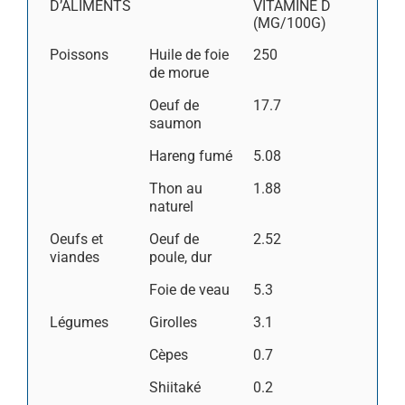
D’ALIMENTS
VITAMINE D
(ΜG/100G)
Poissons
Huile de foie
250
de morue
Oeuf de
17.7
saumon
Hareng fumé
5.08
Thon au
1.88
naturel
Oeufs et
Oeuf de
2.52
viandes
poule, dur
Foie de veau
5.3
Légumes
Girolles
3.1
Cèpes
0.7
Shiitaké
0.2