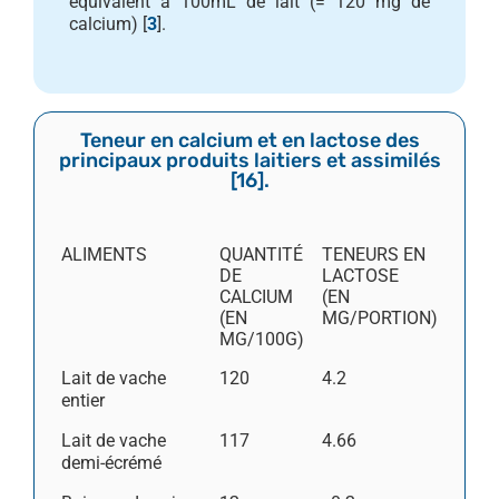
équivalent à 100mL de lait (= 120 mg de
calcium) [
3
].
Teneur en calcium et en lactose des
principaux produits laitiers et assimilés
[
16
].
ALIMENTS
QUANTITÉ
TENEURS EN
DE
LACTOSE
CALCIUM
(EN
(EN
MG/PORTION)
MG/100G)
Lait de vache
120
4.2
entier
Lait de vache
117
4.66
demi-écrémé