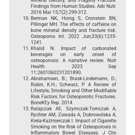
Mineral Density, and Fragility Fracture:
Findings from Human Studies. Adv Nutr.
2016 Mar 15;7(2):299-312.
Berman NK, Honig S, Cronstein BN,
Pillinger MH. The effects of caffeine on
bone mineral density and fracture risk.
Osteoporos Int. 2022 Jun;33(6):1235-
1241.
Khalid N. Impact of carbonated
beverages on early onset of
osteoporosis: A narrative review. Nutr
Health. 2023 Sep
11:2601060231201890.
Abrahamsen, B.; Brask-Lindemann, D.;
Rubin, K.H.; Schwarz, P. A Review of
Lifestyle, Smoking and Other Modifiable
Risk Factors for Osteoporotic Fractures.
BoneKEy Rep. 2014
Ratajczak AE, Szymczak-Tomczak A,
Rychter AM, Zawada A, Dobrowolska A,
Krela-Kaźmierczak I. Impact of Cigarette
Smoking on the Risk of Osteoporosis in
Inflammatory Bowel Diseases. J Clin