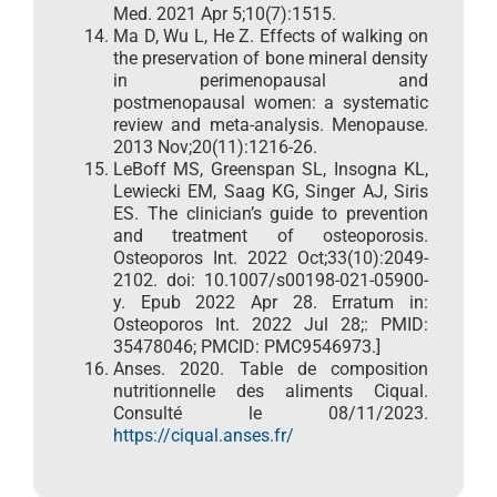
Med. 2021 Apr 5;10(7):1515.
Ma D, Wu L, He Z. Effects of walking on
the preservation of bone mineral density
in perimenopausal and
postmenopausal women: a systematic
review and meta-analysis. Menopause.
2013 Nov;20(11):1216-26.
LeBoff MS, Greenspan SL, Insogna KL,
Lewiecki EM, Saag KG, Singer AJ, Siris
ES. The clinician’s guide to prevention
and treatment of osteoporosis.
Osteoporos Int. 2022 Oct;33(10):2049-
2102. doi: 10.1007/s00198-021-05900-
y. Epub 2022 Apr 28. Erratum in:
Osteoporos Int. 2022 Jul 28;: PMID:
35478046; PMCID: PMC9546973.]
Anses. 2020. Table de composition
nutritionnelle des aliments Ciqual.
Consulté le 08/11/2023.
https://ciqual.anses.fr/