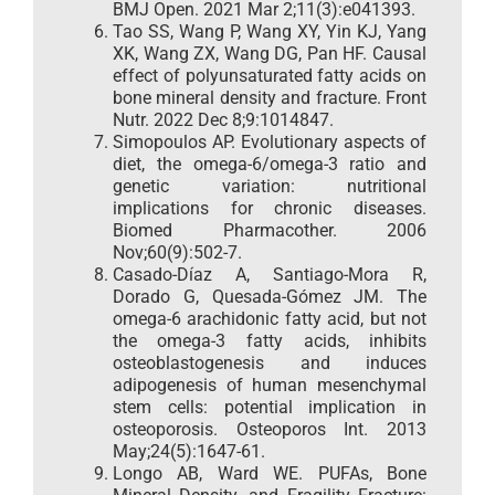
BMJ Open. 2021 Mar 2;11(3):e041393.
Tao SS, Wang P, Wang XY, Yin KJ, Yang
XK, Wang ZX, Wang DG, Pan HF. Causal
effect of polyunsaturated fatty acids on
bone mineral density and fracture. Front
Nutr. 2022 Dec 8;9:1014847.
Simopoulos AP. Evolutionary aspects of
diet, the omega-6/omega-3 ratio and
genetic variation: nutritional
implications for chronic diseases.
Biomed Pharmacother. 2006
Nov;60(9):502-7.
Casado-Díaz A, Santiago-Mora R,
Dorado G, Quesada-Gómez JM. The
omega-6 arachidonic fatty acid, but not
the omega-3 fatty acids, inhibits
osteoblastogenesis and induces
adipogenesis of human mesenchymal
stem cells: potential implication in
osteoporosis. Osteoporos Int. 2013
May;24(5):1647-61.
Longo AB, Ward WE. PUFAs, Bone