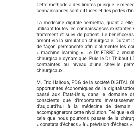
Cette méthode a des limites puisque le médec
connaissances sont diffuses et des pertes d’
La médecine digitale permettra, quant à elle,
utilisant toutes les connaissances existantes
traitement et suivi de patient. Le bénéfice/r
amont via la simulation chirurgicale. Durant l
de façon permanente afin d’alimenter les c
« machine learning ». Le Dr FERRE a ensui
chirurgicale dynamique. Puis le Dr Thibaut L
contraintes au niveau d’une cheville perme
chirurgicaux.
M. Éric Halioua, PDG de la société DIGITAL O
opportunités économiques de la digitalisatio
passé aux Etats-Unis, dans le domaine de 
conscients que d’importants investissem
d’aujourd’hui à la médecine de demain. 
accompagneront cette révolution. Tel que le d
cela que nous pourrons passer de la chirurgi
« constats d’échecs » à « prévision d’échecs ».