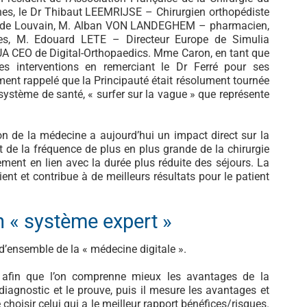
rches, le Dr Thibaut LEEMRIJSE – Chirurgien orthopédiste
que de Louvain, M. Alban VON LANDEGHEM – pharmacien,
es, M. Edouard LETE – Directeur Europe de Simulia
UA CEO de Digital-Orthopaedics. Mme Caron, en tant que
es interventions en remerciant le Dr Ferré pour ses
ement rappelé que la Principauté était résolument tournée
n système de santé, « surfer sur la vague » que représente
on de la médecine a aujourd’hui un impact direct sur la
t de la fréquence de plus en plus grande de la chirurgie
ment en lien avec la durée plus réduite des séjours. La
ient et contribue à de meilleurs résultats pour le patient
un « système expert »
 d’ensemble de la « médecine digitale ».
e afin que l’on comprenne mieux les avantages de la
 diagnostic et le prouve, puis il mesure les avantages et
choisir celui qui a le meilleur rapport bénéfices/risques.