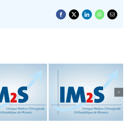
Facebook
X
LinkedIn
WhatsApp
Email
T D’ACTIVITÉ
TENNIS LEG
2017