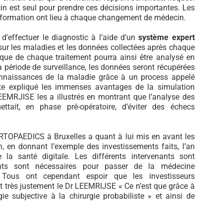
in est seul pour prendre ces décisions importantes. Les
information ont lieu à chaque changement de médecin.
 d’effectuer le diagnostic à l’aide d’un
système expert
 sur les maladies et les données collectées après chaque
isque de chaque traitement pourra ainsi être analysé en
a période de surveillance, les données seront récupérées
onnaissances de la maladie grâce à un process appelé
te expliqué les immenses avantages de la simulation
EEMRJISE les a illustrés en montrant que l’analyse des
ttait, en phase pré-opératoire, d’éviter des échecs
RTOPAEDICS à Bruxelles a quant à lui mis en avant les
n, en donnant l’exemple des investissements faits, l’an
la santé digitale. Les différents intervenants sont
ents sont nécessaires pour passer de la médecine
Tous ont cependant espoir que les investisseurs
it très justement le Dr LEEMRIJSE « Ce n’est que grâce à
e subjective à la chirurgie probabiliste » et ainsi de