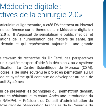
Médecine digitale :
tives de la chirurgie 2.0»
articulaire et ligamentaire, a créé́ l’événement au Novotel
’une conférence sur le thème de la «
Médecine digitale :
 2.0 »
.
Il s’agissait de sensibiliser le public médical et
ations de la numérisation des métiers de santé, qui
 demain et qui représentent aujourd’hui une grande
s travaux de recherche du Dr Ferré, ces perspectives
 un « système expert d’aide à la décision » ou « système
isation. Le Centre Scientifique de Monaco (CSM),
ogies, a de suite soutenu le projet en permettant au Dr
de ce système qu’il continue de développer au sein de
sault Systèmes.
fin de présenter les techniques qui permettront demain,
tout en réduisant leurs coûts. Après une introduction du
r RAMPAL – Président du Conseil d’administration du
Président de l’Association Française de la Chirurgie du