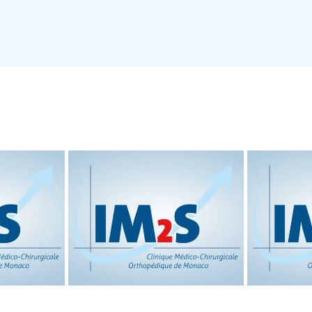
D’UNE
5ÈME ÉDITION DU
N DE
CONGRÈS
 ENTRE
RAPPOR
INTERNATIONAL
 LA
«CMC1
ION
OSTEOARTHRITIS»
E DE
ME