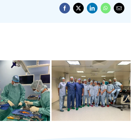
Facebook
X
LinkedIn
WhatsApp
Email
HIRURGIE
CHIRURGIE DU
LOGREFFE
GENOU : 1ÈRE
’APPAREIL
MONDIALE À
XTENSEUR
MONACO