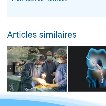
RECONSTRU
PROTHÈSE DU
DU LIGAM
GENOU : LE BOOM
CROISÉ ANT
DES OPÉRATIONS
AVEC LE T
Articles similaires
QUADRICIP