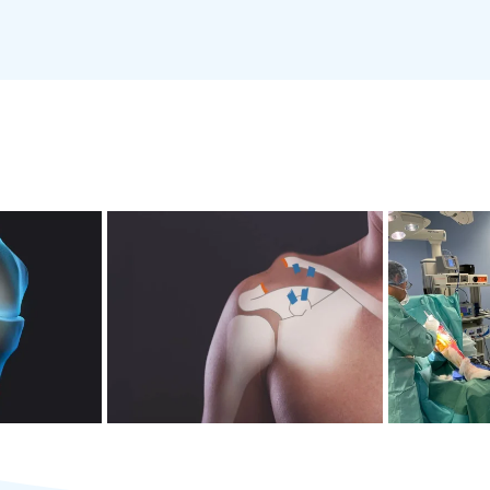
CTION
C
ENT
DISJONCTIONS
AL
ÉRIEUR
ACROMIO-
D
ENDON
CLAVICULAIRES
E
ITAL