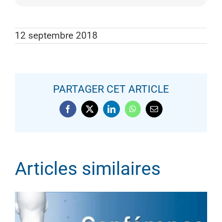
12 septembre 2018
PARTAGER CET ARTICLE
CONFÉRENCE MÉDICALE – 8
Facebook
X
LinkedIn
WhatsApp
Email
NOVEMBRE 2018
Articles similaires