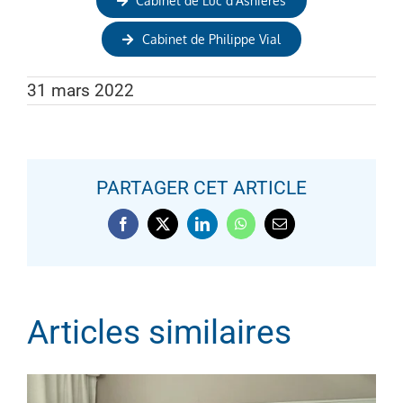
Cabinet de Luc d’Asnières
Cabinet de Philippe Vial
31 mars 2022
PARTAGER CET ARTICLE
RÉUNION DU CERCLE DES
Facebook
X
LinkedIn
WhatsApp
Email
CHIRURGIENS DE LA MAIN DU
SUD-EST
Articles similaires